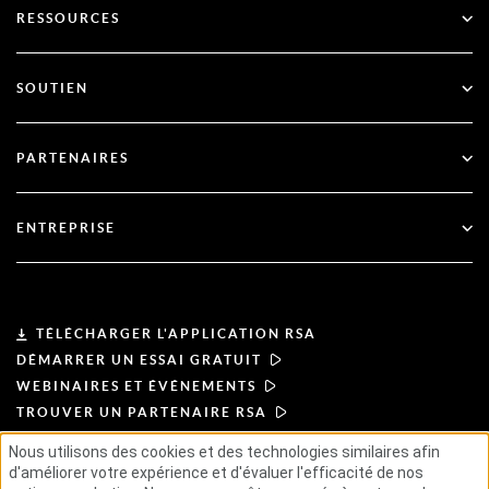
RESSOURCES
Gouvernance et cycle de vie
Authentification multifactorielle
Toutes les ressources
SOUTIEN
Gouvernement
Blog
Support technique
Services financiers
PARTENAIRES
Webinaires et événements
Soutien à la clientèle
Recherche de partenaires
RSA + Microsoft
Documentation
ENTREPRISE
Devenir partenaire
À propos de l'ASR
Portail des partenaires
Leadership
TÉLÉCHARGER L'APPLICATION RSA
DÉMARRER UN ESSAI GRATUIT
Actualités et presse
WEBINAIRES ET ÉVÉNEMENTS
TROUVER UN PARTENAIRE RSA
Ressources
Nous utilisons des cookies et des technologies similaires afin
d'améliorer votre expérience et d'évaluer l'efficacité de nos
CONDITIONS D'UTILISATION