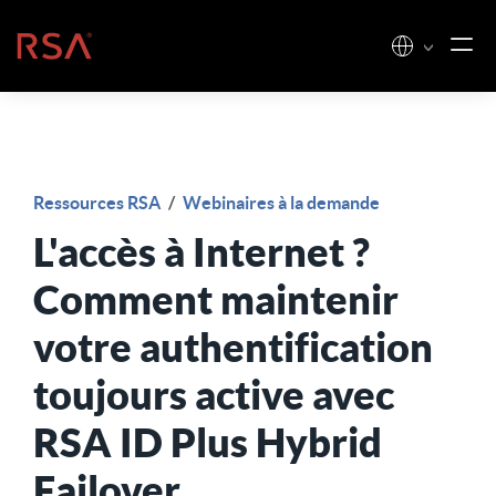
Skip to content
Accueil
Ressources RSA
/
Webinaires à la demande
L'accès à Internet ?
Comment maintenir
votre authentification
toujours active avec
RSA ID Plus Hybrid
Failover