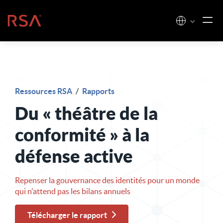
Skip to content
Accueil
Ressources RSA
/
Rapports
Du « théâtre de la
conformité » à la
défense active
Repenser la gouvernance des identités pour un monde
qui n'attend pas les bilans annuels
Télécharger le rapport