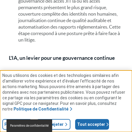
gouvernance des accès JIT là où les accès
permanents présentent le plus grand risque,
couverture complète des identités non humaines,
journalisation continue de qualité auditable et
automatisation des rapports réglementaires. Cette
étape correspond à une posture prête à faire face à
un litige.
L'IA, un levier pour une gouvernance continue
Le volume des événements d'accès, des modifications
Nous utilisons des cookies et des technologies similaires afin
des droits d'accès et des interactions liées à l'identité
d'améliorer votre expérience et d'évaluer l'efficacité de nos
dans une entreprise moderne rend la gouvernance
actions marketing. Nous pouvons être amenés à partager des
manuelle continue impossible sur le plan opérationnel.
données avec nos partenaires publicitaires. Vous pouvez refuser
ce partage via les paramètres des cookies ou en configurant le
L'analyse basée sur l'IA n'est pas une amélioration
signal GPC pour ce navigateur. Pour en savoir plus, consultez
facultative d'un programme de gouvernance des accès
notre
Politique de Confidentialité
(ADG). Il s'agit d'une exigence architecturale.
Utilisées à bon escient, les capacités d'IA intégrées à une
Paramètres
Tout rejeter
Tout accepter
Paramètres de confidentialité
plateforme IGA peuvent remplir plusieurs fonctions qui