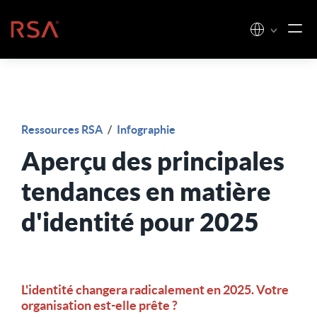
Skip to content
Accueil
Ressources RSA
/
Infographie
Aperçu des principales
tendances en matière
d'identité pour 2025
L'identité changera radicalement en 2025. Votre
organisation est-elle prête ?