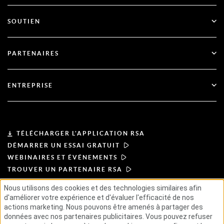
Authentification multifactorielle
Toutes les ressources
SOUTIEN
Gouvernement
Blog
Support technique
Services financiers
PARTENAIRES
Webinaires et événements
Soutien à la clientèle
Recherche de partenaires
RSA + Microsoft
Documentation
ENTREPRISE
Devenir partenaire
À propos de l'ASR
Portail des partenaires
Leadership
TÉLÉCHARGER L'APPLICATION RSA
DÉMARRER UN ESSAI GRATUIT
Actualités et presse
WEBINAIRES ET ÉVÉNEMENTS
TROUVER UN PARTENAIRE RSA
Ressources
Nous utilisons des cookies et des technologies similaires afin
d'améliorer votre expérience et d'évaluer l'efficacité de nos
CONDITIONS D'UTILISATION
Carrières
actions marketing. Nous pouvons être amenés à partager des
POLITIQUE DE CONFIDENTIALITÉ
ACCORDS TYPES
données avec nos partenaires publicitaires. Vous pouvez refuser
PRINCIPES APPLICABLES AUX FOURNISSEURS