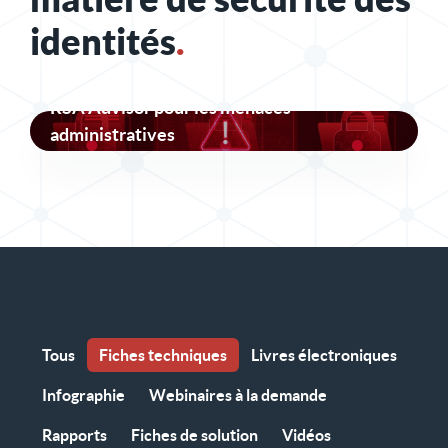
identités
.
RSA Advisor pour les menaces
administratives
Tous
Fiches techniques
Livres électroniques
Infographie
Webinaires à la demande
Rapports
Fiches de solution
Vidéos