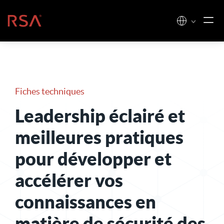
Skip to content
Accueil
Fiches techniques
Leadership éclairé et
meilleures pratiques
pour développer et
accélérer vos
connaissances en
matière de sécurité des