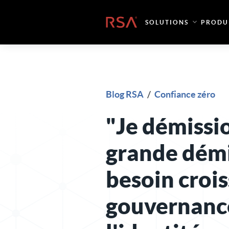
Skip to content
Accueil
SOLUTIONS
PRODU
Blog RSA
/
Confiance zéro
"Je démissio
grande démi
besoin croi
gouvernanc