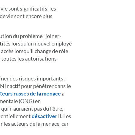
ie sont significatifs, les
 de vie sont encore plus
lution du problème "joiner-
tités lorsqu'un nouvel employé
accès lorsqu'il change de rôle
 toutes les autorisations
îner des risques importants :
 inactif pour pénétrer dans le
teurs russes de la menace
a
ementale (ONG) en
F
qui n'auraient pas dû l'être,
ssentiellement
désactiver
il. Les
r les acteurs de la menace, car