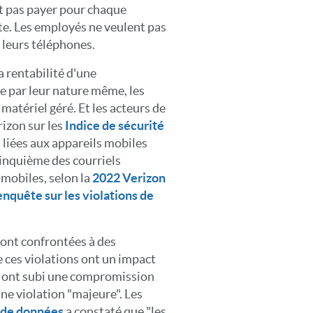
ent pas payer pour chaque
te. Les employés ne veulent pas
r leurs téléphones.
a rentabilité d'une
e par leur nature même, les
 matériel géré. Et les acteurs de
rizon sur les
Indice de sécurité
liées aux appareils mobiles
cinquième des courriels
mobiles, selon la
2022 Verizon
nquête sur les violations de
sont confrontées à des
 ces violations ont un impact
i ont subi une compromission
une violation "majeure". Les
n de données
a constaté que "les