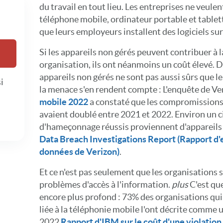
du travail en tout lieu. Les entreprises ne veul
téléphone mobile, ordinateur portable et tablet
que leurs employeurs installent des logiciels su
Si les appareils non gérés peuvent contribuer à l
organisation, ils ont néanmoins un coût élevé. D
appareils non gérés ne sont pas aussi sûrs que le
i
la menace s'en rendent compte : L'enquête de Ve
mobile 2022
a constaté que les compromissions 
avaient doublé entre 2021 et 2022. Environ un 
d'hameçonnage réussis proviennent d'appareils 
Data Breach Investigations Report (Rapport d'e
données de Verizon)
.
Et ce n'est pas seulement que les organisations 
problèmes d'accès à l'information.
plus
C'est que
encore plus profond : 73% des organisations qu
liée à la téléphonie mobile l'ont décrite comme 
2022
Rapport d'IBM sur le coût d'une violatio