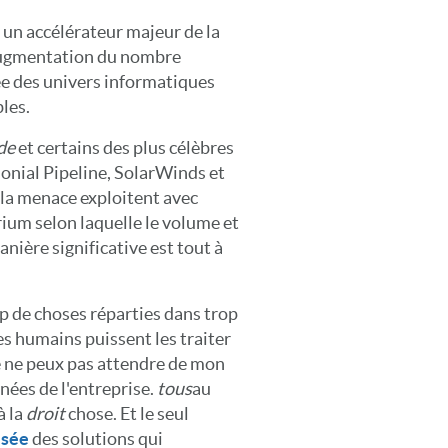
 un accélérateur majeur de la
l'augmentation du nombre
ée des univers informatiques
les.
de
et certains des plus célèbres
nial Pipeline, SolarWinds et
la menace exploitent avec
rium selon laquelle le volume et
nière significative est tout à
rop de choses réparties dans trop
es humains puissent les traiter
 je ne peux pas attendre de mon
nées de l'entreprise.
tous
au
à la
droit
chose. Et le seul
isée
des solutions qui