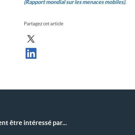
(Rapport mondial sur les menaces mobiles)
.
Partagez cet article
Partager le message dans X
Partager l'article sur LinkedIn
t être intéressé par...