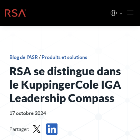
Skip to content
Accueil
Blog de l'ASR
/
Produits et solutions
RSA se distingue dans
le KuppingerCole IGA
Leadership Compass
17 octobre 2024
Partager: