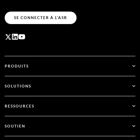
SE CONNECTER À L'ASR
PRODUITS
ID Plus
SOLUTIONS
SecurID
Passez au mode sans mot de passe
RESSOURCES
Gouvernance et cycle de vie
Authentification multifactorielle
Toutes les ressources
SOUTIEN
Gouvernement
Blog
Support technique