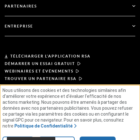
Services financiers
PARTENAIRES
Webinaires et événements
Soutien à la clientèle
Recherche de partenaires
RSA + Microsoft
Documentation
ENTREPRISE
Devenir partenaire
À propos de l'ASR
Portail des partenaires
Leadership
TÉLÉCHARGER L'APPLICATION RSA
DÉMARRER UN ESSAI GRATUIT
Actualités et presse
WEBINAIRES ET ÉVÉNEMENTS
TROUVER UN PARTENAIRE RSA
Ressources
Nous utilisons des cookies et des technologies similaires afin
d'améliorer votre expérience et d'évaluer l'efficacité de nos
CONDITIONS D'UTILISATION
Carrières
actions marketing. Nous pouvons être amenés à partager des
POLITIQUE DE CONFIDENTIALITÉ
ACCORDS TYPES
données avec nos partenaires publicitaires. Vous pouvez refuser
PRINCIPES APPLICABLES AUX FOURNISSEURS
ce partage via les paramètres des cookies ou en configurant le
CHAÎNE D'APPROVISIONNEMENT ÉTHIQUE
GSE
signal GPC pour ce navigateur. Pour en savoir plus, consultez
notre
Politique de Confidentialité
© 2026 RSA Security USA LLC ou ses filiales. Tous droits réservés.