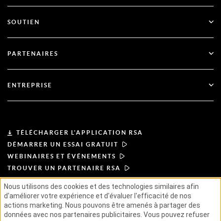
Authentification multifactorielle
Toutes les ressources
SOUTIEN
Gouvernement
Blog
Support technique
Services financiers
PARTENAIRES
Webinaires et événements
Soutien à la clientèle
Recherche de partenaires
RSA + Microsoft
Documentation
ENTREPRISE
Devenir partenaire
À propos de l'ASR
Portail des partenaires
Leadership
TÉLÉCHARGER L'APPLICATION RSA
DÉMARRER UN ESSAI GRATUIT
Actualités et presse
WEBINAIRES ET ÉVÉNEMENTS
TROUVER UN PARTENAIRE RSA
Ressources
Nous utilisons des cookies et des technologies similaires afin
d'améliorer votre expérience et d'évaluer l'efficacité de nos
CONDITIONS D'UTILISATION
Carrières
actions marketing. Nous pouvons être amenés à partager des
POLITIQUE DE CONFIDENTIALITÉ
ACCORDS TYPES
données avec nos partenaires publicitaires. Vous pouvez refuser
PRINCIPES APPLICABLES AUX FOURNISSEURS