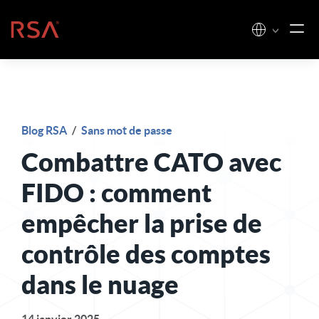
Skip to content
Accueil
Blog RSA
/
Sans mot de passe
Combattre CATO avec
FIDO : comment
empêcher la prise de
contrôle des comptes
dans le nuage