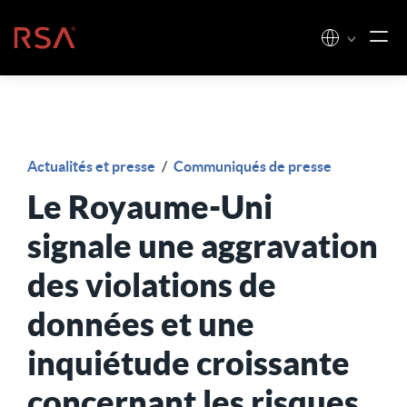
Skip to content
Accueil
Actualités et presse
/
Communiqués de presse
Le Royaume-Uni
signale une aggravation
des violations de
données et une
inquiétude croissante
concernant les risques