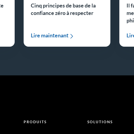
te
Cinq principes de base de la
Il 
e
confiance zéro à respecter
met
ph
Lire maintenant
Li
PRODUITS
SOLUTIONS