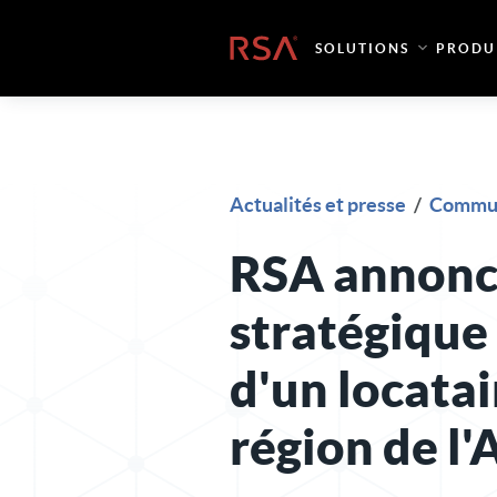
Skip to content
Accueil
SOLUTIONS
PRODU
Actualités et presse
/
Commun
RSA annonc
stratégique
d'un locatai
région de l'