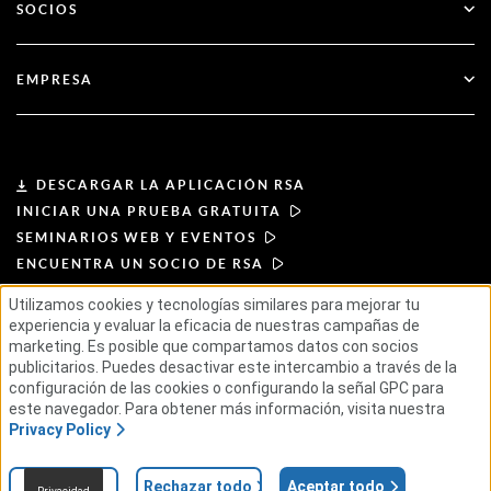
Servicios financieros
SOCIOS
Seminarios web y eventos
Atención al cliente
Buscador de socios
RSA + Microsoft
Documentación
EMPRESA
Hágase socio
Acerca de RSA
Portal de socios
Liderazgo
DESCARGAR LA APLICACIÓN RSA
INICIAR UNA PRUEBA GRATUITA
Noticias y prensa
SEMINARIOS WEB Y EVENTOS
ENCUENTRA UN SOCIO DE RSA
Recursos
Utilizamos cookies y tecnologías similares para mejorar tu
experiencia y evaluar la eficacia de nuestras campañas de
CONDICIONES DE USO
Carreras profesionales
marketing. Es posible que compartamos datos con socios
POLÍTICA DE PRIVACIDAD
ACUERDOS ESTÁNDAR
publicitarios. Puedes desactivar este intercambio a través de la
PRINCIPIOS PARA PROVEEDORES
configuración de las cookies o configurando la señal GPC para
CADENA DE SUMINISTRO ÉTICA
ESG
este navegador. Para obtener más información, visita nuestra
Privacy Policy
© 2026 RSA Security USA LLC o sus filiales. Todos los derechos reservados.
Ajustes
Rechazar todo
Aceptar todo