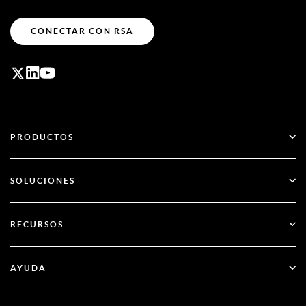
CONECTAR CON RSA
PRODUCTOS
ID Plus
SOLUCIONES
SecurID
Olvídate de las contraseñas
RECURSOS
Gobernanza y ciclo de vida
Autenticación multifactor
Todos los recursos
AYUDA
Administración pública
Blog
Apoyo técnico