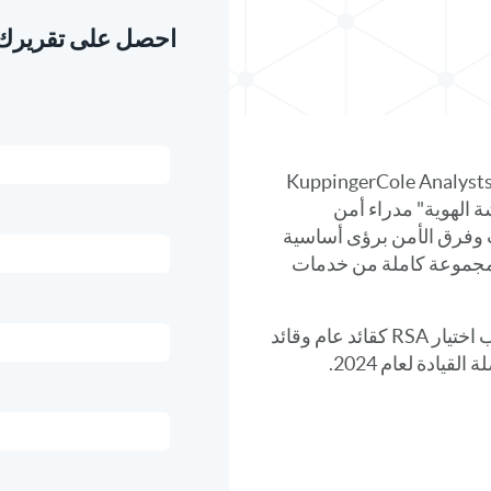
احصل على تقريرك
KuppingerCole Analysts AG 2
ر "أقمشة الهوية" مدراء أمن
ت وفرق الأمن برؤى أساسية
م مجموعة كاملة من خدمات
قم بتنزيل التقرير لتتعرف على سبب اختيار RSA كقائد عام وقائد
قيادة لعام 2024.