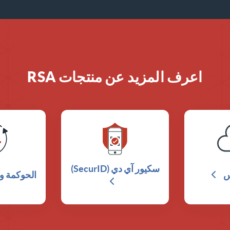
اعرف المزيد عن منتجات RSA
سكيور آي دي (SecurID)
س
الحوكمة ود