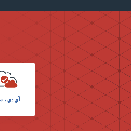
آي دي بل