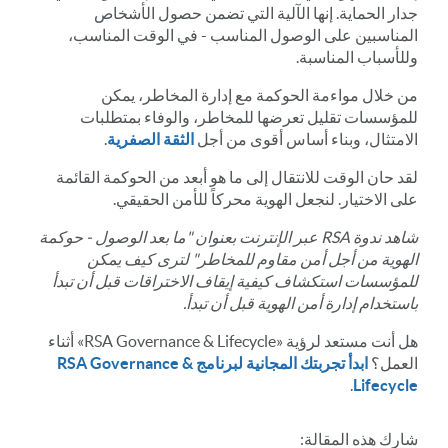
جدار الحماية. إنها الآلية التي تضمن حصول الأشخاص
المناسبين على الوصول المناسب - في الوقت المناسب،
وللأسباب المناسبة.
من خلال مواءمة الحوكمة مع إدارة المخاطر، يمكن
للمؤسسات تقليل تعرضها للمخاطر، والوفاء بمتطلبات
الامتثال، وبناء أساس أقوى من أجل
الثقة الصفرية
.
لقد حان الوقت للانتقال إلى ما هو أبعد من الحوكمة القائمة
على الاختيار. لنجعل الهوية محركاً للأمن الحقيقي.
شاهد ندوة RSA عبر الإنترنت بعنوان "ما بعد الوصول - حوكمة
الهوية من أجل أمن مقاوم للمخاطر" لترى كيف يمكن
للمؤسسات استكشاف كيفية إيقاف الاختراقات قبل أن تبدأ
باستخدام إدارة أمن الهوية قبل أن تبدأ.
هل أنت مستعد لرؤية «RSA Governance & Lifecycle» أثناء
العمل؟
ابدأ تجربتك المجانية لبرنامج RSA Governance &
.
Lifecycle
شارك
هذه المقالة
: