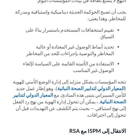
النهج لا يتسع نطاقه في بيئات المؤسسات اليوم.
يجب أن تصبح الحوكمة الحديثة ديناميكية واستباقية ومدركة
للمخاطر. وهذا يعني:
تقييم استحقاقات المستخدم باستمرار بناءً على
السياق
تحديد أنماط الوصول غير المعتادة أو عالية
المخاطر والتوصية بإجراءات للحد من المخاطر
الاستفادة من الأتمتة القائمة على السياسة لإلغاء
الوصول غير المناسب
تتجه المؤسسات بشكل متزايد إلى إدارة الوضع الأمني للهوية
(
المعيار الدولي لتدابير الصحة النباتية
)، وهو إطار عمل جديد
للأمن السيبراني يتبنى هذه المبادئ. مع
المعيار الدولي لتدابير
الصحة النباتية
, ، يمكن أن تتحول إدارة الهوية من نهج رد الفعل
إلى نهج استباقي — بحيث يتم الكشف عن التهديدات قبل أن
تتحول إلى اختراقات.
الانتقال إلى ISPM مع RSA