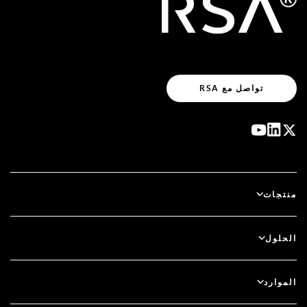
تواصل مع RSA
منتجات
آي دي بلس
الحلول
سكيور آي دي (SecurID)
استخدم نظام الدخول بدون كلمة مرور
الموارد
الحوكمة ودورة الحياة
المصادقة متعددة العوامل