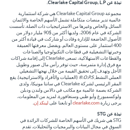
نبذة عن Clearlake Capital Group, L.P.
مجموعة Clearlake Capital Group هي شركة استثمارية
عالمية تدير منصات متكاملة تشمل الأسهم الخاصة والائتمان
السائل والخاص وغيرها من الاستراتيجيات ذات الصلة. تأسست
الشركة في عام 2006، ولديها أكثر من $90 مليار دولار من
الأصول الخاضعة للإدارة وقادت أو شاركت في قيادة أكثر من
400 استثمار على مستوى العالم. وبفضل معرفتها العميقة
وخبرتها التشغيلية في قطاعات التكنولوجيا والصناعات
والقطاعات الاستهلاكية، تسعى Clearlake إلى إقامة شراكات
مع فرق إدارة متمرسة، حيث توفر رأس مال صبور وطويل
الأجل وتهدف إلى تحقيق القيمة من خلال نهجها التشغيلي
العملي النشط,
O.P.S.®
(العمليات والأفراد والاستراتيجية). يقع
المقر الرئيسي لشركة Clearlake في سانتا مونيكا، ولدى
الشركة بصمة عالمية مع مكاتب في دالاس ولندن ودبلن
ولوكسمبورغ وأبو ظبي وسنغافورة. لمزيد من المعلومات،
يرجى زيارة
clearlake.com
أو تابعنا على
لينكد إن
.
نبذة عن STG
STG هي شريك في الأسهم الخاصة للشركات الرائدة في
السوق في مجال البيانات والبرمجيات والتحليلات. تقدم