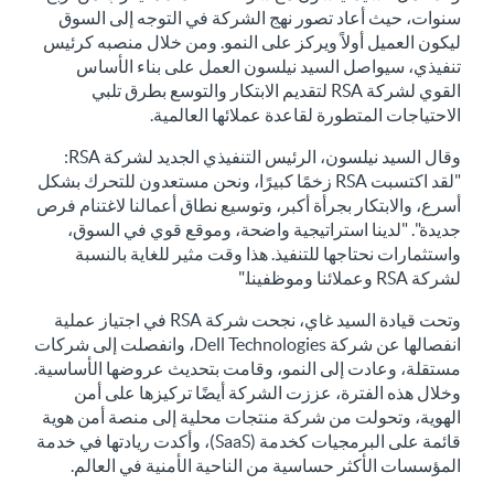
سنوات، حيث أعاد تصور نهج الشركة في التوجه إلى السوق
ليكون العميل أولاً ويركز على النمو. ومن خلال منصبه كرئيس
تنفيذي، سيواصل السيد نيلسون العمل على بناء الأساس
القوي لشركة RSA لتقديم الابتكار والتوسع بطرق تلبي
الاحتياجات المتطورة لقاعدة عملائها العالمية.
وقال السيد نيلسون، الرئيس التنفيذي الجديد لشركة RSA:
"لقد اكتسبت RSA زخمًا كبيرًا، ونحن مستعدون للتحرك بشكل
أسرع، والابتكار بجرأة أكبر، وتوسيع نطاق أعمالنا لاغتنام فرص
جديدة". "لدينا استراتيجية واضحة، وموقع قوي في السوق،
واستثمارات نحتاجها للتنفيذ. هذا وقت مثير للغاية بالنسبة
لشركة RSA وعملائنا وموظفينا."
وتحت قيادة السيد غاي، نجحت شركة RSA في اجتياز عملية
انفصالها عن شركة Dell Technologies، وانفصلت إلى شركات
مستقلة، وعادت إلى النمو، وقامت بتحديث عروضها الأساسية.
وخلال هذه الفترة، عززت الشركة أيضًا تركيزها على أمن
الهوية، وتحولت من شركة منتجات محلية إلى منصة أمن هوية
قائمة على البرمجيات كخدمة (SaaS)، وأكدت ريادتها في خدمة
المؤسسات الأكثر حساسية من الناحية الأمنية في العالم.