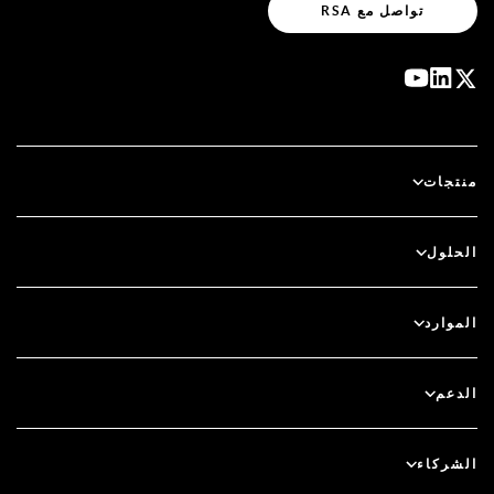
تواصل مع RSA
منتجات
آي دي بلس
الحلول
سكيور آي دي (SecurID)
استخدم نظام الدخول بدون كلمة مرور
الموارد
الحوكمة ودورة الحياة
المصادقة متعددة العوامل
جميع الموارد
الدعم
الحوكمة
المدونة
دعم فني
الخدمات المالية
الشركاء
الندوات والفعاليات عبر الإنترنت