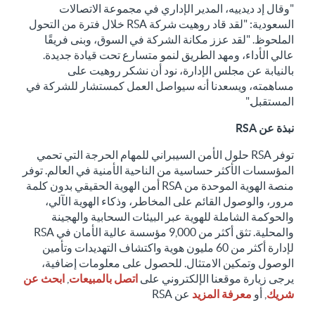
"وقال إد ديدييه، المدير الإداري في مجموعة الاتصالات
السعودية: "لقد قاد روهيت شركة RSA خلال فترة من التحول
الملحوظ. "لقد عزز مكانة الشركة في السوق، وبنى فريقًا
عالي الأداء، ومهد الطريق لنمو متسارع تحت قيادة جديدة.
بالنيابة عن مجلس الإدارة، نود أن نشكر روهيت على
مساهمته، ويسعدنا أنه سيواصل العمل كمستشار للشركة في
المستقبل."
نبذة عن RSA
توفر RSA حلول الأمن السيبراني للمهام الحرجة التي تحمي
المؤسسات الأكثر حساسية من الناحية الأمنية في العالم. توفر
منصة الهوية الموحدة من RSA أمن الهوية الحقيقي بدون كلمة
مرور، والوصول القائم على المخاطر، وذكاء الهوية الآلي،
والحوكمة الشاملة للهوية عبر البيئات السحابية والهجينة
والمحلية. تثق أكثر من 9,000 مؤسسة عالية الأمان في RSA
لإدارة أكثر من 60 مليون هوية واكتشاف التهديدات وتأمين
الوصول وتمكين الامتثال. للحصول على معلومات إضافية،
يرجى زيارة موقعنا الإلكتروني على
اتصل بالمبيعات
,
ابحث عن
شريك
, أو
معرفة المزيد
عن RSA