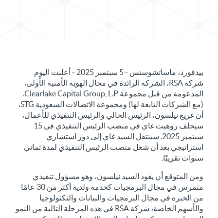
مشاركة بيان صحفي في X
مشاركة البيان الصحفي في LinkedIn
بيدفورد، ماساتشوستس - 5 سبتمبر 2025 - أعلنت اليوم
شركة RSA، الشركة الرائدة في مجال الهوية الأمنية الأولى،
المدعومة من قبل مجموعة Clearlake Capital Group, L.P.
(مع الشركات التابعة لها) ومجموعة الاتصالات السعودية STG،
أن غريغ نيلسون، الرئيس الحالي والرئيس التنفيذي للأعمال،
سيخلف روهيت غاي في منصب الرئيس التنفيذي في 15
سبتمبر 2025. سينتقل السيد غاي إلى دور استشاري
استراتيجي بعد أن شغل منصب الرئيس التنفيذي لمدة ثماني
سنوات تقريبًا.
ومن المتوقع أن يقود السيد نيلسون، وهو مسؤول تنفيذي
متمرس في مجال البرمجيات كخدمة ولديه أكثر من 30 عامًا
من الخبرة في مجال البرمجيات والبيانات والتكنولوجيا
والأسهم الخاصة، شركة RSA في هذه المرحلة التالية من النمو