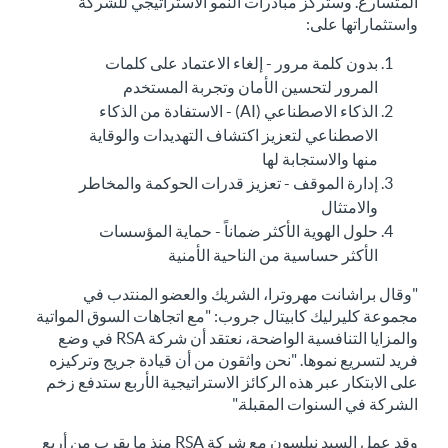
المتسارع. وستركز مبادرات النمو الاستراتيجي للشركة
واستثماراتها على:
بدون كلمة مرور - إلغاء الاعتماد على كلمات
المرور لتحسين الأمان وتجربة المستخدم
الذكاء الاصطناعي (AI) - الاستفادة من الذكاء
الاصطناعي لتعزيز اكتشاف التهديدات والوقاية
منها والاستجابة لها
إدارة الموقف - تعزيز قدرات الحوكمة والمخاطر
والامتثال
حلول الهوية الأكثر ضماناً - حماية المؤسسات
الأكثر حساسية من الناحية الأمنية
"وقال براشانت مهروترا، الشريك والعضو المنتدب في
مجموعة كليرليك كابيتال جروب: "مع اتجاهات السوق المواتية
والمزايا التنافسية الواضحة، نعتقد أن شركة RSA في وضع
فريد لتسريع نموها. "نحن واثقون من أن قيادة جريج وتركيزه
على الابتكار عبر هذه الركائز الاستراتيجية الأربع ستدفع زخم
الشركة في السنوات المقبلة."
وقد عمل السيد نيلسون مع شركة RSA منذ ما يقرب من أربع