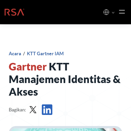
Loncat ke konten
Beranda
Acara
/
KTT Gartner IAM
Gartner
KTT
Manajemen Identitas &
Akses
Bagikan:
Bagikan di X
Bagikan di LinkedIn