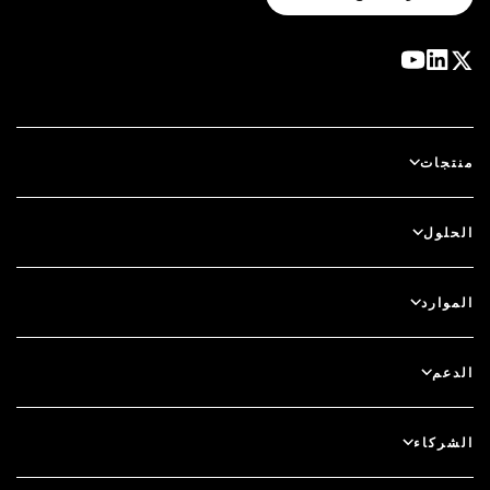
منتجات
آي دي بلس
الحلول
سكيور آي دي (SecurID)
استخدم نظام الدخول بدون كلمة مرور
الموارد
الحوكمة ودورة الحياة
المصادقة متعددة العوامل
جميع الموارد
الدعم
الحوكمة
المدونة
دعم فني
الخدمات المالية
الشركاء
الندوات والفعاليات عبر الإنترنت
دعم العملاء
الباحث عن شريك