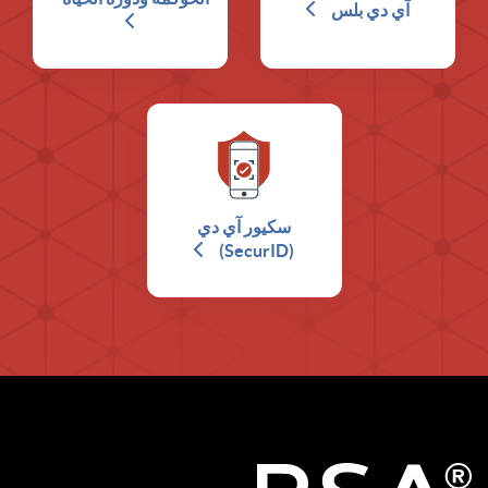
آي دي بلس
سكيور آي دي
(SecurID)