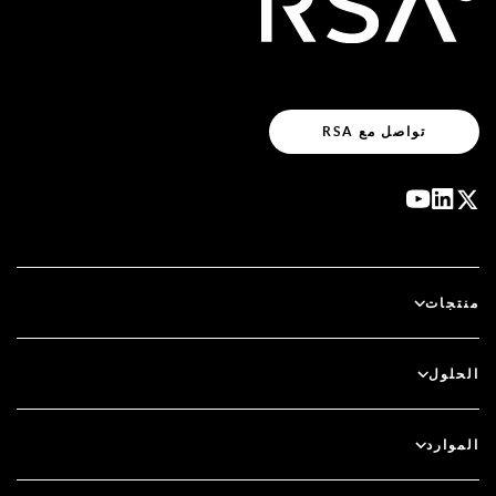
تواصل مع RSA
منتجات
آي دي بلس
الحلول
سكيور آي دي (SecurID)
استخدم نظام الدخول بدون كلمة مرور
الموارد
الحوكمة ودورة الحياة
المصادقة متعددة العوامل
جميع الموارد