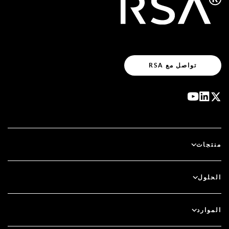
تواصل مع RSA
منتجات
آي دي بلس
الحلول
سكيور آي دي (SecurID)
استخدم نظام الدخول بدون كلمة مرور
الموارد
الحوكمة ودورة الحياة
المصادقة متعددة العوامل