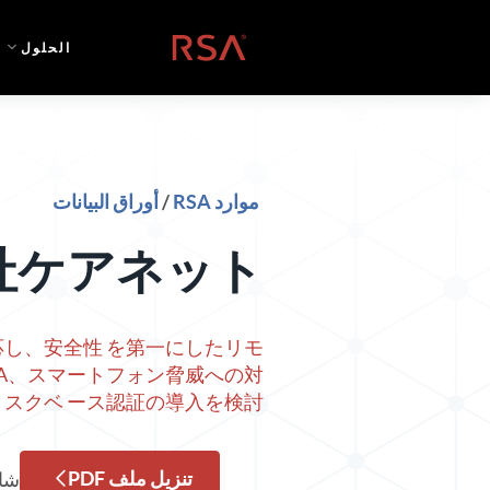
خطي إلى المحتوى
الصفحة الرئيسية
الحلول
موارد RSA
/
أوراق البيانات
社ケアネット
し、安全性 を第一にしたリモ
A、スマートフォン脅威への対
リスクベ ース認証の導入を検討
تنزيل ملف PDF
شا