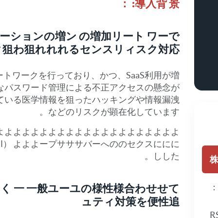
導入背 景: ：
ケーションの増ン の増加リート ワーで
ク狙わ狙れれれるセンスリィスク対応
トワークを行っており、かつ、SaaS利用が増
なパスワード管理による不正アクセスの懸念が
ている医学情報を狙ったハッキングや情報漏洩
などのリスクが顕在化しています。
よよよよよよよよよよよよよよよよよよよよよ
しした。
株
く 一 一般ユーユの様性様合わせせて
ュティ対策を便性追
R