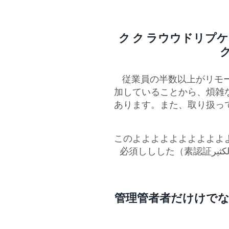
ク ク ラウウドリプ
従業員の半数以上がリモー
加していることから、煩雑
あります。また、取り扱っ
このよよよよよよよよよよ
よよよープサササバーへののセクスににに （الكثير素認証）必須ししした
管理管者者だけけでな