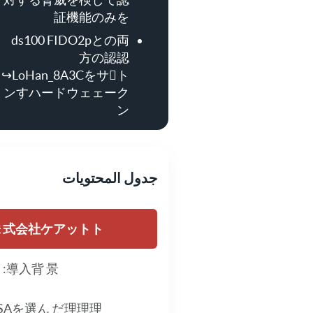
証機能のみを
ds100 FIDO2pとの両
方の認認
↪LoHan_8A3Cをサ𰷝ト
ンすハードウェェーク
ン
جدول المحتويات
 式会社ケアットト
導入背 景: ：
SAを選ん だ理理理