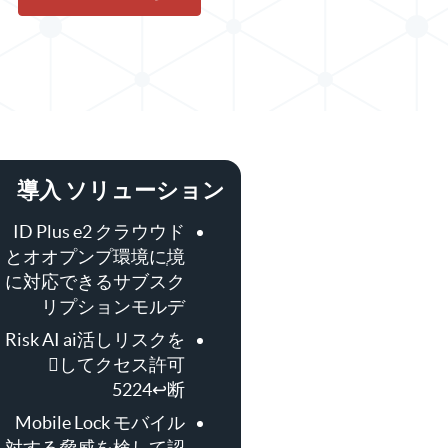
導入 ソリューション
ID Plus e2 クラウウド
とオオプンプ環境にְ境
に対応できるサブスク
リプションモルデ
Risk AI ai活しリスクを
񸪍してクセス許可
5224↩断
Mobile Lock モバイル
対する脅威を検して認