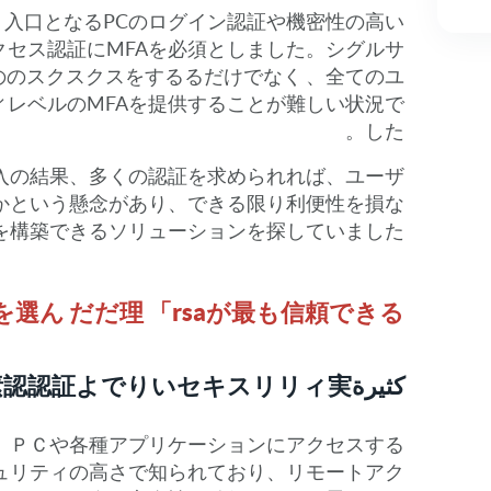
、入口となるPCのログイン認証や機密性の高い
クセス認証にMFAを必須としました。シグルサ
のののスクスクスをするるだけでなく 、全てのユ
ィレベルのMFAを提供することが難しい状況で
した。
入の結果、多くの認証を求められれば、ユーザ
かという懸念があり、できる限り利便性を損な
を構築できるソリューションを探していました。
aを選ん だだ理 「rsaが最も信頼できる
كثيرة素認認証よでりいセキスリリィ実
す。ＰＣや各種アプリケーションにアクセスする
ュリティの高さで知られており、リモートアク