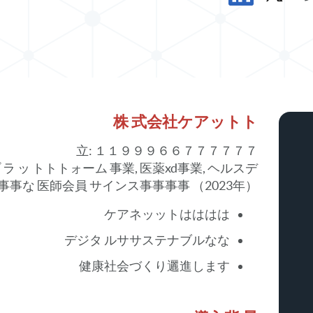
مشاركة ورقة البيانات في X
مشاركة ورقة البيانات في LinkedIn
株 式会社ケアットト
立: １１９９９６６７７７７７７
プ ラ ッ トトトォーム 事業, 医薬xd事業, ヘルスデ
事な 医師会員 サインス事事事事 （2023年）
ケアネッットはははは
デジタ ルササステナブルなな
健康社会づくり邐進します