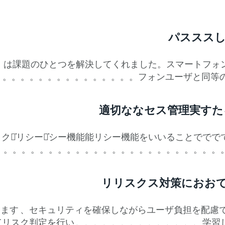
パススス
方式に対応）は課題のひとつを解決してくれました。スマート
フォンユーザと同等のセキュリティレベルのMFAが可能と
適切ななセス管理実すたる 
クス̍リシース̍シー機能能リシー機能をいいることでで
リリスクス対策におお
想像できます 、セキュリティを確保しながらユーザ負担を配
見てリスク判定を行い 、、、、、、、、、、、、、、学