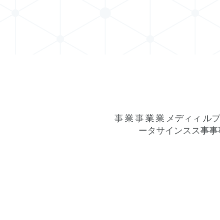
事 業 事 業 業 メディィ ル
ータサインスス事事事