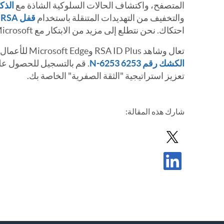
المتصفح، واكتشاف الحالات السلوكية الشاذة مع
الذكا
والتخفيف من التهديدات المتنقلة باستخدام
قفل RSA المحمول
احتكاك. نحن نتطلع إلى مزيد من الابتكار مع Microsoft.
تعال وشاهد RSA ID Plus وMicrosoft Edge للأعمال أثناء العمل في مؤتمر RSAC في
الكشك رقم 6253 N-6253
. قم بالتسجيل للحصول 
تعزيز استراتيجية "الثقة الصفرية" الخاصة بك.
شارك
هذه المقالة
:
مشاركة المشاركة في X
مشاركة المشاركة في LinkedIn