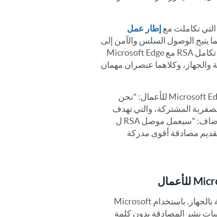
إطار عمل
ما يتيح الوصول السلس والآمن إلى
الموارد المحمية بواسطة Microsoft Entra ID. يعتمد تكامل RSA مع Microsoft Edge
ة والجهاز، وكلاهما عنصران مهمان
وقال أرونيش شاندرا، مدير المنتجات الرئيسي في Microsoft Edge للأعمال: "نحن
بمهمة الثقة الصفرية المشتركة، والتي تهدف
إلى تسريع قدرات المؤسسات على الثقة الصفرية. وأضاف: "سيعمل موصل RSA ل
من خلال تقديم مصادقة أقوى مدركة
تكييف الوصول استناداً إلى إشارات الثقة بالجهاز. باستخدام Microsoft
كن للمؤسسات نشر المصادقة بدون كلمة