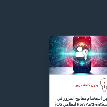
بدون كلمة مرور
ن استخدام مفاتيح المرور في
RSA Authenticator لنظامي iOS