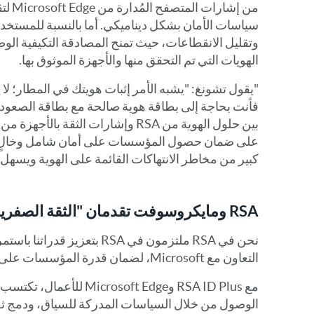
من إشا
سياسات الأمان بشكل ديناميكي. أما بالنسبة للمستخدم
وتقليل الانقطاعات، حيث تمنح المصادقة التكيفية الوص
الهويات التي تم التحقق منها والأجهزة الموثوق بها.
"يقول تشونغ: "يشبه الأمر إثبات هويتك في المطار؛ ل
فأنت بحاجة إلى بطاقة هوية صالحة مع بطاقة الصعود إ
على ضمان حصول المؤسسات على أمان شامل وخالٍ م
كبير من مخاطر الانتهاكات القائمة على الهوية ويسهل ال
RSA ومايكروسوفت تقدمان "الثقة الصفرية
نحن في RSA ملتزمون في RSA بتعزي
التعاون مع Microsoft، لضمان قدرة المؤسسات على تبني مستقبل انعدام الثقة بثقة.
مع RSA ID Plus وosoft Edge
الوصول من خلال السياسات المدركة للسياق، ودمج ثق