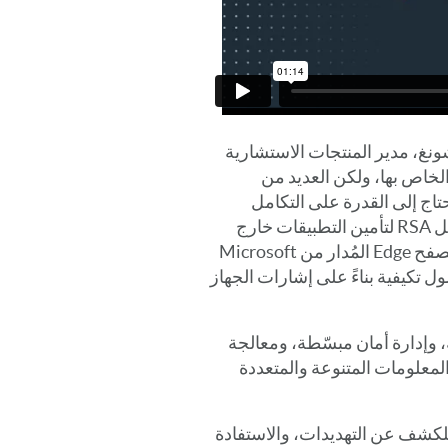
منتجات الاستشارية في RSA، كين تشونغ، مدير المنتجات الاستشارية
ظامها البيئي الخاص بها، ولكن العديد من
تاج إلى القدرة على التكامل
والاستفادة من حلول إدارة الوصول من طرف ثالث مثل RSA لتأمين التطبيقات خارج
نطاق Microsoft المباشر. تعمل قدرتنا الجديدة مع متصفح Edge المُدار من Microsoft
 تكيفية بناءً على إشارات الجهاز
 وإدارة أمان مبسّطة، ومعالجة
المعلومات المتنوعة والمتعددة
للكشف عن التهديدات، والاستفادة