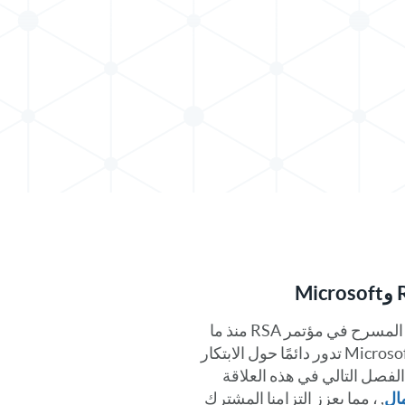
منذ أن عرض بيل جيتس رموز أجهزة RSA على خشبة المسرح في مؤتمر RSA منذ ما
يقرب من عقدين من الزمان، كانت شراكة RSA مع Microsoft تدور دائمًا حول الابتكار
لفصل التالي في هذه العلاقة
, ، مما يعزز التزامنا المشترك