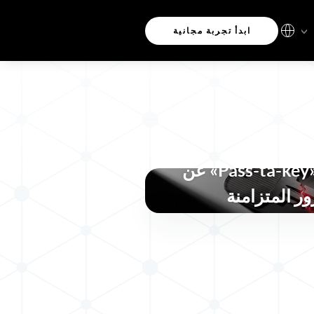
ابدأ تجربة مجانية
ما تكشفه هجمات «Pass-ta-key» عن
ر المتزامنة