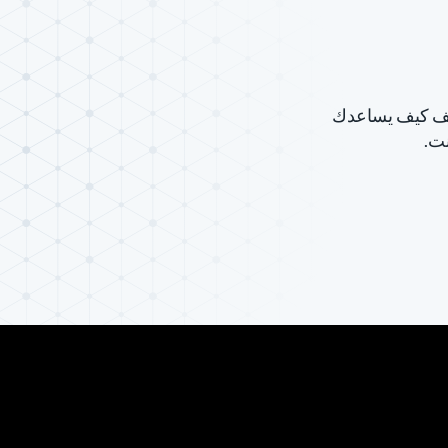
لاً إلى نموذج «الثقة الصفرية» (Zero Trust)، اكتشف كيف يساعدك