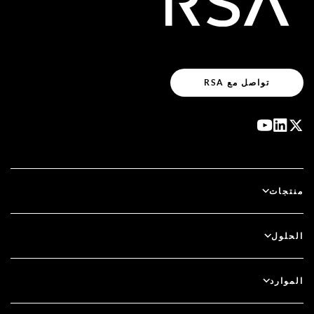
تواصل مع RSA
منتجات
آي دي بلس
الحلول
سكيور آي دي (SecurID)
استخدم نظام الدخول بدون كلمة مرور
الموارد
الحوكمة ودورة الحياة
المصادقة متعددة العوامل
جميع الموارد