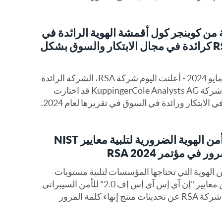
 من كوبنجر كول أقمشة الهوية الرائدة في
مجال الأقمشة تصنف RSA كرائدة في مجال الابتكار والسوق بشكل
برلنجتون، ماساتشوستس - 16 مايو 2024 - أعلنت اليوم شركة RSA، الشركة الرائدة
في مجال الهوية الأمنية أولاً، أن شركة KuppingerCole Analysts AG قد اختارت
RSA تستعرض ابتكارات أمن الهوية الضرورية لتلبية معايير NIST
الهوية التي تحتاجها المؤسسات لتلبية مستويات
الأمن السيبراني الأكثر تقدماً من معايير "إن آي إس آي إس إف 2.0" للأمن السيبراني
في الجناح رقم "إن-6253 تعلن شركة RSA عن تحديثات منتج إنهاء كلمة المرور