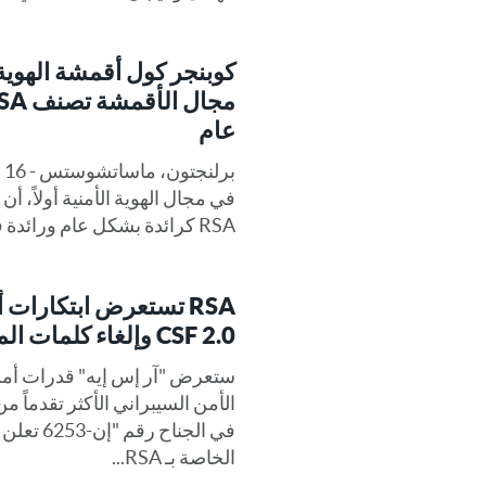
كوبنجر كول أقمشة الهوية
عام
RSA كرائدة بشكل عام ورائدة في الابتكار ورائدة في السوق في تقريرها لعام 2024.
CSF 2.0 وإلغاء كلمات المرور في مؤتمر RSA 2024
ستعرض "آر إس إيه" قدرات أمن 
الخاصة بـ RSA...