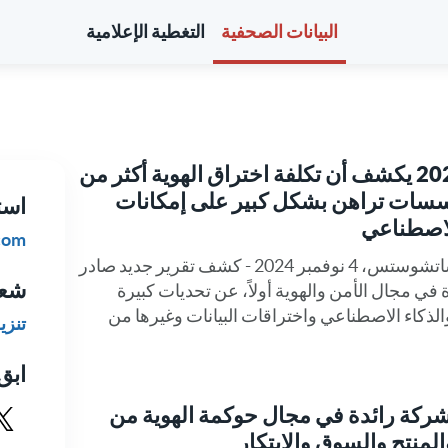
البيانات الصحفية
التغطية الإعلامية
تقرير RSA ID IQ لعام 2025 يكشف أن تكلفة اختراق الهوية أكثر من
ؤسسات تراهن بشكل كبير على إمكانات
است
الاصطناعي
com
برلنجتون، ماساتشوستس، ماساتشوستس، 4 نوفمبر 2024 - كشف تقرير جديد صادر
شعار
ة الرائدة في مجال الأمن والهوية أولاً، عن تحديات كبيرة
الذكاء الاصطناعي واختراقات البيانات وغيرها من
تنزي
ابق 
أخرى كشركة رائدة في مجال حوكمة الهوية من
لمنتج والسوق والابتكار