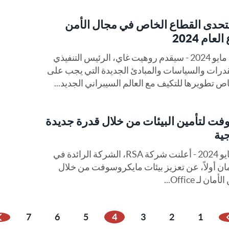
رئيس التنفيذي لـ RSA يتحدى القطاع الخاص في مجال الأمن
ام 2024
سان فرانسيسكو، كاليفورنيا - 6 مايو 2024 - سيقدم روهيت غاي، الرئيس التنفيذي
Ro، تفاصيل القدرات والسياسات والمبادئ الجديدة التي يجب على
تطويرها للتكيف مع العالم السيبراني الجديد...
وسوفت لتأمين البيئات من خلال قدرة جديدة
ية
برلنجتون، ماساتشوستس - 2 مايو 2024 - أعلنت شركة RSA، الشركة الرائدة في
مان أولاً، عن تعزيز بيئات مايكروسوفت من خلال
ـ Office...
7
6
5
4
3
2
1
لصفحة السابقة
ا