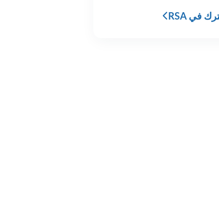
 X
راجع RSA في LinkedIn
شاهد RSA في يوتيوب
ك في RSA