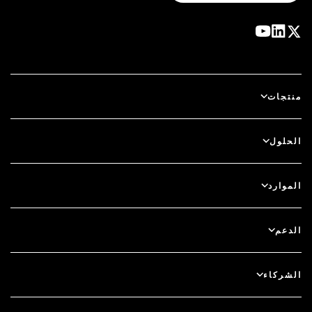
منتجات
آي دي بلس
الحلول
سكيور آي دي (SecurID)
استخدم نظام الدخول بدون كلمة مرور
الموارد
الحوكمة ودورة الحياة
المصادقة متعددة العوامل
جميع الموارد
الدعم
الحوكمة
المدونة
دعم فني
الخدمات المالية
الشركاء
الندوات والفعاليات عبر الإنترنت
دعم العملاء
الباحث عن شريك
RSA + مايكروسوفت