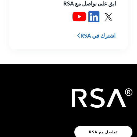
ابق على تواصل مع RSA
انظر RSA في X
راجع RSA في LinkedIn
شاهد RSA في يوتيوب
اشترك في RSA
تواصل مع RSA