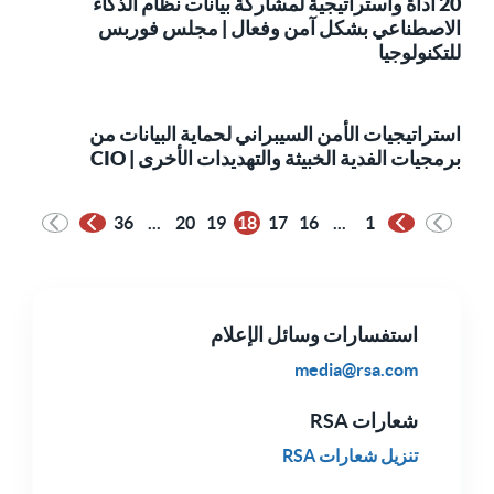
20 أداة واستراتيجية لمشاركة بيانات نظام الذكاء
الاصطناعي بشكل آمن وفعال | مجلس فوربس
للتكنولوجيا
استراتيجيات الأمن السيبراني لحماية البيانات من
برمجيات الفدية الخبيثة والتهديدات الأخرى | CIO
36
...
20
19
18
17
16
...
1
الصفحة السابقة
الصفحة التالية
استفسارات وسائل الإعلام
media@rsa.com
شعارات RSA
تنزيل شعارات RSA