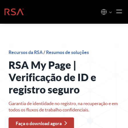
Pular para o conteúdo
Início
Recursos da RSA
/
Resumos de soluções
RSA My Page |
Verificação de ID e
registro seguro
Garantia de identidade no registro, na recuperação e em
todos os fluxos de trabalho confidenciais.
Faça o download agora