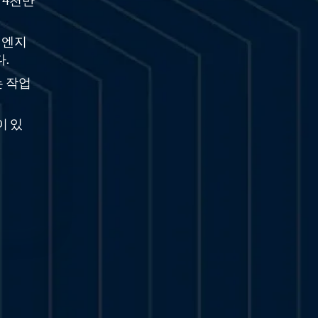
 4천만
 엔지
.
는 작업
이 있