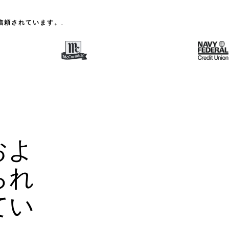
信頼されています。.
およ
られ
てい