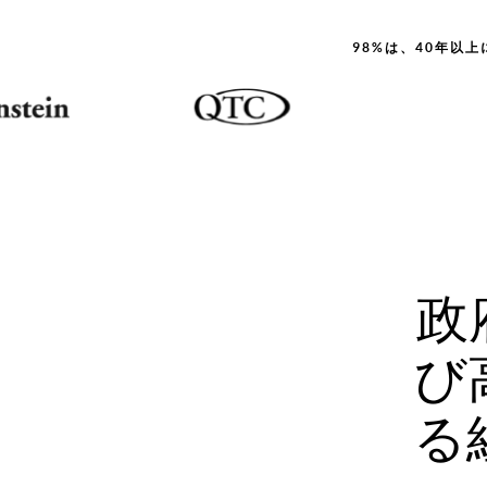
98%は、40年以
政
び
る