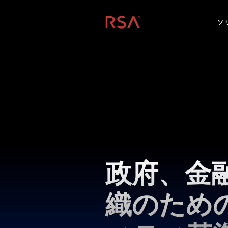
ホーム
ソ
政府、金
織のため