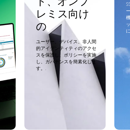
ド、オンプ
S
レミス向け
の
認証
.
ユーザー、デバイス、非人間
的アイデンティティのアクセ
スを保護し、ポリシーを実施
し、ガバナンスを簡素化しま
す。.