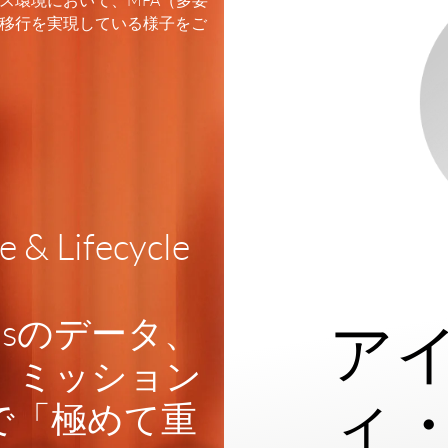
ス環境において、MFA（多要
移行を実現している様子をご
 & Lifecycle
ionsのデータ、
ア
、ミッション
ィ
で「極めて重