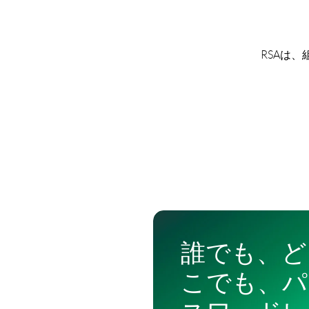
RSAは
誰でも、ど
こでも、パ