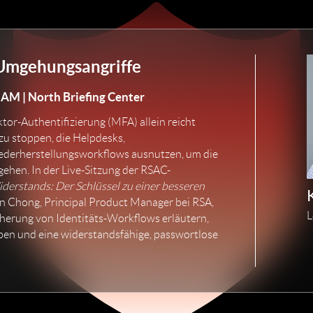
Umgehungsangriffe
 AM | North Briefing Center
tor-Authentifizierung (MFA) allein reicht
zu stoppen, die Helpdesks,
ederherstellungsworkflows ausnutzen, um die
gehen. In der Live-Sitzung der RSAC-
erstands: Der Schlüssel zu einer besseren
 Chong, Principal Product Manager bei RSA,
L
icherung von Identitäts-Workflows erläutern,
ben und eine widerstandsfähige, passwortlose