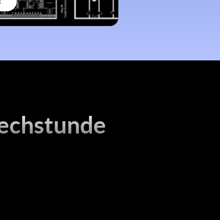
R
rechstunde