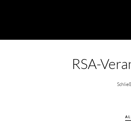
RSA-Vera
Schlie
AL