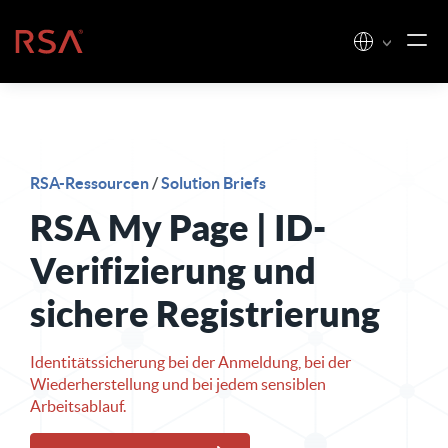
Zum Inhalt springen
Startseite
RSA-Ressourcen
/
Solution Briefs
RSA My Page | ID-
Verifizierung und
sichere Registrierung
Identitätssicherung bei der Anmeldung, bei der
Wiederherstellung und bei jedem sensiblen
Arbeitsablauf.