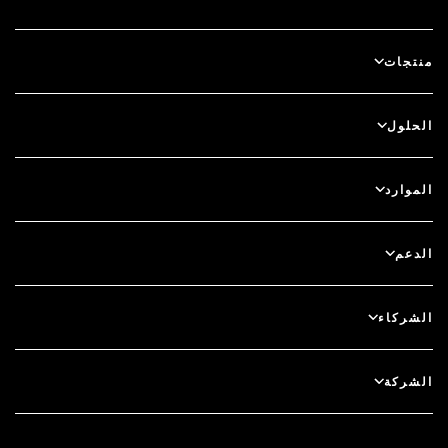
منتجات
آي دي بلس
الحلول
سكيور آي دي (SecurID)
استخدم نظام الدخول بدون كلمة مرور
الموارد
الحوكمة ودورة الحياة
المصادقة متعددة العوامل
جميع الموارد
الدعم
الحوكمة
المدونة
دعم فني
الخدمات المالية
الشركاء
الندوات والفعاليات عبر الإنترنت
دعم العملاء
الباحث عن شريك
RSA + مايكروسوفت
التوثيق
الشركة
كن شريكًا
نبذة عن RSA